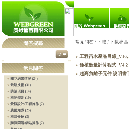
瀏覽人次：4,704,850
常見問答 / 下載 /
下載專區
工程苗木產品目錄_V16。(20
種植數量計算程式_V4.
超高負離子元件 說明書
開花結果情況 (24)
栽培技術 (31)
防治項目 (14)
植物鑑別 (10)
景觀設計/工程施作 (7)
農藝知識 (25)
植栽介紹 (3)
購買問題/網站操作 (7)
平地蘋果實拍。2021-07-23