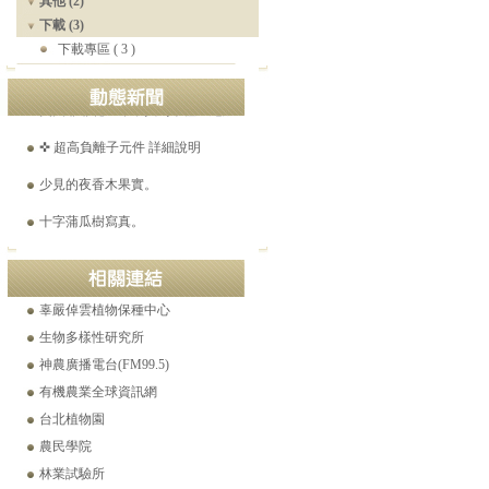
其他 (2)
溫帶梨平地結果。2021-05-15
下載 (3)
下載專區
( 3 )
☎ 工程苗木產品目錄 (Ver.16)
美國爺爺花25年，找到千種「絕跡蘋果」。
✜ 超高負離子元件 詳細說明
少見的夜香木果實。
十字蒲瓜樹寫真。
香花槐開花了。
世界極品巨果紅花油茶特點
辜嚴倬雲植物保種中心
白花野牡丹逆轉腎病之舊刊登載。(2021-12-26)
生物多樣性研究所
神農廣播電台(FM99.5)
有機農業全球資訊網
台北植物園
農民學院
林業試驗所