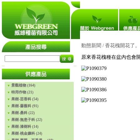
瀏覽人次：4,703,355
#
動態新聞 / 香花槐開花了。
原來香花槐種在盆內也會
景觀植物 (164)
特用作物 (21)
果樹-芸香科 (54)
果樹-薔薇科 (91)
果樹-桑科 (22)
果樹-無患子科 (22)
果樹-漆樹科 (14)
果樹-桃金孃科 (24)
平地蘋果實拍。2021-07-23