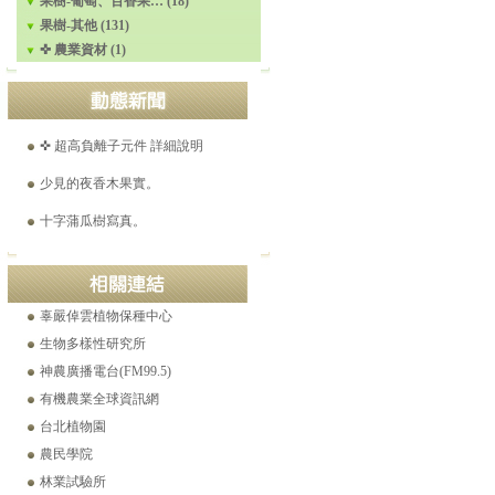
果樹-葡萄、百香果… (18)
溫帶梨平地結果。2021-05-15
果樹-其他 (131)
✜ 農業資材 (1)
☎ 工程苗木產品目錄 (Ver.16)
美國爺爺花25年，找到千種「絕跡蘋果」。
✜ 超高負離子元件 詳細說明
少見的夜香木果實。
十字蒲瓜樹寫真。
香花槐開花了。
世界極品巨果紅花油茶特點
辜嚴倬雲植物保種中心
白花野牡丹逆轉腎病之舊刊登載。(2021-12-26)
生物多樣性研究所
神農廣播電台(FM99.5)
有機農業全球資訊網
台北植物園
農民學院
林業試驗所