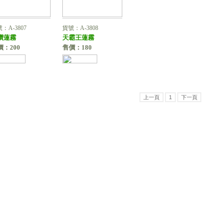
：A-3807
貨號：A-3808
鑽蓮霧
天霸王蓮霧
價：200
售價：180
上一頁
1
下一頁