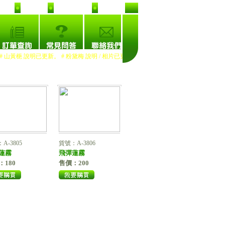
首頁
加入收藏
推薦友人
山黃梔 說明已更新。 # 粉黛梅 說明 / 相片已更新。 # 熙宮梅 說明已更新。
*@* 
A-3805
貨號：A-3806
蓮霧
飛彈蓮霧
：180
售價：200