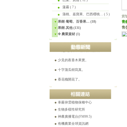
蓮霧
( 7 )
平地蘋果實拍。2021-07-23
蒲桃、嘉寶果、巴西櫻桃…
( 5 )
貨號
溫帶梨平地結果。2021-05-15
果樹-葡萄、百香果… (18)
青
售
果樹-其他 (131)
☎ 工程苗木產品目錄 (Ver.16)
✜ 農業資材 (1)
美國爺爺花25年，找到千種「絕跡蘋果」。
✜ 超高負離子元件 詳細說明
少見的夜香木果實。
十字蒲瓜樹寫真。
香花槐開花了。
世界極品巨果紅花油茶特點
白花野牡丹逆轉腎病之舊刊登載。(2021-12-26)
辜嚴倬雲植物保種中心
生物多樣性研究所
神農廣播電台(FM99.5)
有機農業全球資訊網