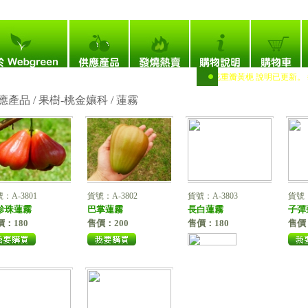
次：4,703,189
# 黃實海棠 說明 / 相片已更新。 # 大花重瓣黃梔 說明已更新。 # 
應產品 / 果樹-桃金孃科 /
蓮霧
：A-3801
貨號：A-3802
貨號：A-3803
貨號：
珍珠蓮霧
巴掌蓮霧
長白蓮霧
子彈
價：180
售價：200
售價：180
售價