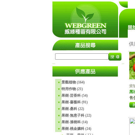
瀏覽人
供
景觀植物 (164)
貨號
特用作物 (21)
黑
果樹-芸香科 (54)
售
果樹-薔薇科 (91)
果樹-桑科 (22)
果樹-無患子科 (22)
果樹-漆樹科 (14)
果樹-桃金孃科 (24)
芭樂、費翹
( 12 )