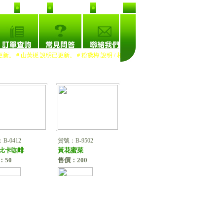
首頁
加入收藏
推薦友人
 # 山黃梔 說明已更新。 # 粉黛梅 說明 / 相片已更新。 # 熙宮梅 說明已更新。
*
B-0412
貨號：B-9502
比卡咖啡
黃花蜜菜
：50
售價：200