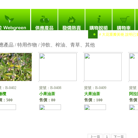
次：4,705,364
# 黃實海棠 說明 / 相片已更新。 # 大花重瓣黃梔 說明已更新。
應產品 / 特用作物 /
沖飲、榨油、青草、其他
：B-0402
貨號：B-0408
貨號：B-0409
貨號：
橄欖
小果油茶
大果油茶
阿拉
價：500
售價：80
售價：100
售價
上一頁
1
下一頁