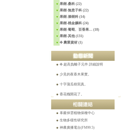
果樹-桑科 (22)
果樹-無患子科 (22)
果樹-漆樹科 (14)
平地蘋果實拍。2021-07-23
果樹-桃金孃科 (24)
果樹-葡萄、百香果… (18)
溫帶梨平地結果。2021-05-15
果樹-其他 (131)
☎ 工程苗木產品目錄 (Ver.16)
✜ 農業資材 (1)
美國爺爺花25年，找到千種「絕跡蘋果」。
✜ 超高負離子元件 詳細說明
少見的夜香木果實。
十字蒲瓜樹寫真。
香花槐開花了。
世界極品巨果紅花油茶特點
白花野牡丹逆轉腎病之舊刊登載。(2021-12-26)
辜嚴倬雲植物保種中心
生物多樣性研究所
神農廣播電台(FM99.5)