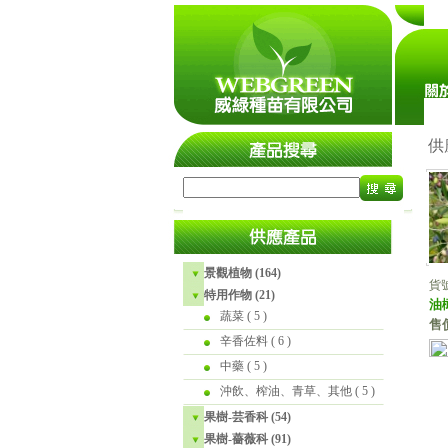
瀏覽人
供
景觀植物 (164)
貨號
特用作物 (21)
油
蔬菜
( 5 )
售
辛香佐料
( 6 )
中藥
( 5 )
沖飲、榨油、青草、其他
( 5 )
果樹-芸香科 (54)
果樹-薔薇科 (91)