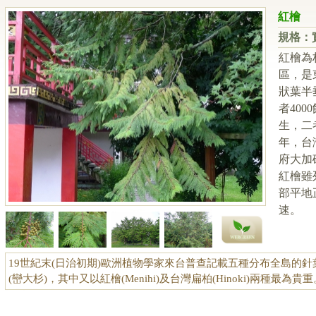
紅檜
規格：
紅檜為
區，是
狀葉半
者40
生，二
年，台
府大加
紅檜雖
部平地
速。
19世紀末(日治初期)歐洲植物學家來台普查記載五種分布全島的
(巒大杉)，其中又以紅檜(Menihi)及台灣扁柏(Hinoki)兩種最為貴重