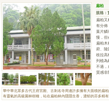
扁柏
規格：實
扁柏又
有分佈
葉片鱗
慢，但
扁柏木
府、陵
枝拉高
列植為
不過，
質感非
華中華北眾多古代王府宮殿、古剎名寺周邊許多擁有大面積的扁柏
有靈氣的高級園林樹種，站在扁柏林內隱隱生香，濃郁的芬多精有